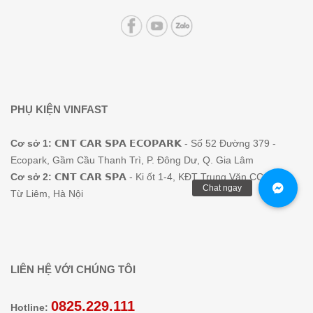
PHỤ KIỆN VINFAST
Cơ sở 1:
𝗖𝗡𝗧 𝗖𝗔𝗥 𝗦𝗣𝗔 𝗘𝗖𝗢𝗣𝗔𝗥𝗞 - Số 52 Đường 379 -
Ecopark, Gầm Cầu Thanh Trì, P. Đông Dư, Q. Gia Lâm
Cơ sở 2:
𝗖𝗡𝗧 𝗖𝗔𝗥 𝗦𝗣𝗔 - Ki ốt 1-4, KĐT Trung Văn CC, Nam
Từ Liêm, Hà Nội
LIÊN HỆ VỚI CHÚNG TÔI
0825.229.111
Hotline: