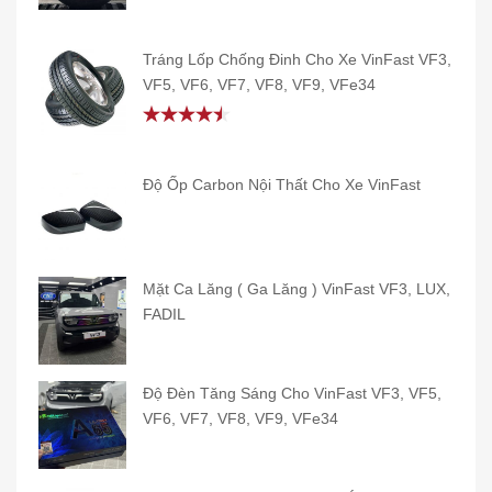
Rated
5.00
out of 5
Tráng Lốp Chống Đinh Cho Xe VinFast VF3,
VF5, VF6, VF7, VF8, VF9, VFe34
Rated
4.50
out
of 5
Độ Ốp Carbon Nội Thất Cho Xe VinFast
Mặt Ca Lăng ( Ga Lăng ) VinFast VF3, LUX,
FADIL
Độ Đèn Tăng Sáng Cho VinFast VF3, VF5,
VF6, VF7, VF8, VF9, VFe34