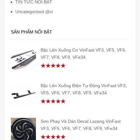
TIN TỨC NỔI BẬT
Uncategorized @vi
SẢN PHẨM NỔI BẬT
Bậc Lên Xuống Cơ VinFast VF3, VF5, VF6,
VF7, VF8, VF9, VFe34
Rated
5.00
out of 5
Bậc Lên Xuống Điện Tự Động VinFast VF3,
VF5, VF6, VF7, VF8, VF9, VFe34
Rated
5.00
out of 5
Sơn Phay Và Dán Decal Lazang VinFast
VF3, VF5, VF6, VF7, VF8, VF9, VFe34