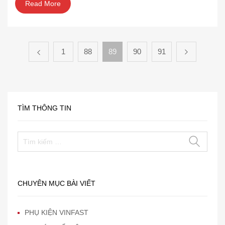
Read More
1
88
89
90
91
TÌM THÔNG TIN
CHUYÊN MỤC BÀI VIẾT
PHỤ KIỆN VINFAST