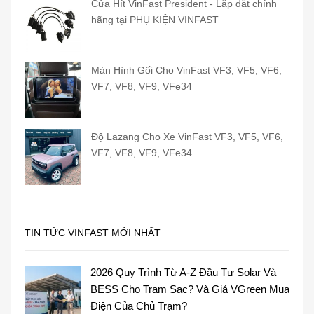
Cửa Hít VinFast President - Lắp đặt chính
hãng tại PHỤ KIỆN VINFAST
Màn Hình Gối Cho VinFast VF3, VF5, VF6,
VF7, VF8, VF9, VFe34
Độ Lazang Cho Xe VinFast VF3, VF5, VF6,
VF7, VF8, VF9, VFe34
TIN TỨC VINFAST MỚI NHẤT
2026 Quy Trình Từ A-Z Đầu Tư Solar Và
BESS Cho Trạm Sạc? Và Giá VGreen Mua
Điện Của Chủ Trạm?