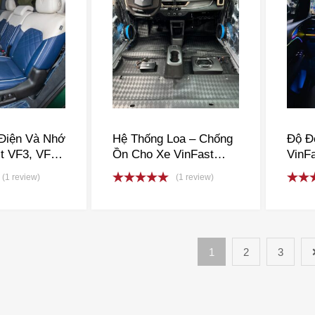
Điện Và Nhớ
Hệ Thống Loa – Chống
Độ Đ
t VF3, VF5,
Ồn Cho Xe VinFast
VinFa
VF8, VF9,
VF3, VF5, VF6, VF7,
VF7,
(1 review)
(1 review)
VF8, VF9, VFe34
Rated
5.00
Rate
out of 5
out o
1
2
3