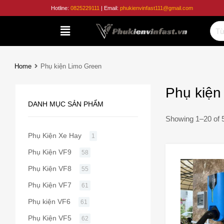
Phụ
Hotline:
0825229111
| Email:
phukienvinfast111@gmail.com
Kiện
Vinfast
Home
Phụ kiện Limo Green
Phụ kiện
DANH MỤC SẢN PHẨM
Showing 1–20 of 5
Phụ Kiện Xe Hay
1
Phụ Kiện VF9
58
Phụ Kiện VF8
55
Phụ Kiện VF7
61
Phụ kiện VF6
61
Phụ Kiện VF5
62