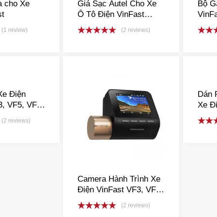
 cho Xe
Giá Sạc Autel Cho Xe
Bộ G
st
Ô Tô Điện VinFast
VinF
VFe34, VF3, VF5, VF6,
(1 review)
(2 reviews)
VF7, VF8, VF9
Rated
5.00
Rate
out of 5
out o
Xe Điện
Dán 
3, VF5, VF6,
Xe Đi
VF9, VFe34
VF5,
(2 reviews)
VF9,
Rate
out o
Camera Hành Trình Xe
Điện VinFast VF3, VF5,
VF6, VF7, VF8, VF9,
(2 reviews)
VFE34
Rated
5.00