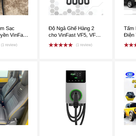
ạm Sạc
Độ Ngả Ghế Hàng 2
Tấm 
yền VinFast
cho VinFast VF5, VF6,
Điện 
i Nhà
VF7
(1 review)
(1 review)
Rated
5.00
Rate
out of 5
out o