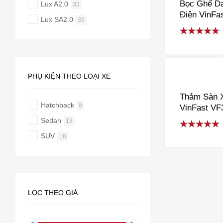
Bọc Ghế Da
Lux A2.0
33
Điện VinFa
Lux SA2.0
35
Rated
5.00
out of 5
PHỤ KIỆN THEO LOẠI XE
Thảm Sàn 
Hatchback
9
VinFast VF
VF7, VF8, 
Sedan
13
Rated
5.00
SUV
16
out of 5
LỌC THEO GIÁ