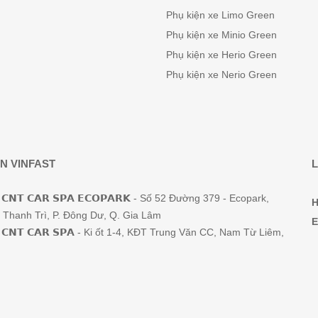
Phụ kiện xe Limo Green
Phụ kiện xe Minio Green
Phụ kiện xe Herio Green
Phụ kiện xe Nerio Green
N VINFAST
L
𝗖𝗡𝗧 𝗖𝗔𝗥 𝗦𝗣𝗔 𝗘𝗖𝗢𝗣𝗔𝗥𝗞 - Số 52 Đường 379 - Ecopark,
H
Thanh Trì, P. Đông Dư, Q. Gia Lâm
E
𝗖𝗡𝗧 𝗖𝗔𝗥 𝗦𝗣𝗔 - Ki ốt 1-4, KĐT Trung Văn CC, Nam Từ Liêm,