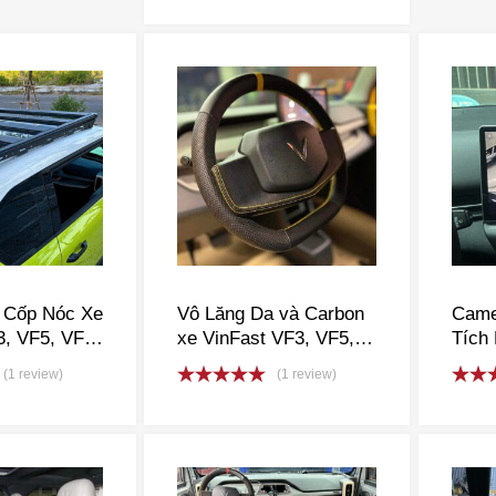
out of 5
 Cốp Nóc Xe
Vô Lăng Da và Carbon
Came
3, VF5, VF6,
xe VinFast VF3, VF5,
Tích
VF9, VFe34
VF6, VF7, VF8, VF9,
(1 review)
(1 review)
VFe34
Rated
5.00
Rate
out of 5
out o