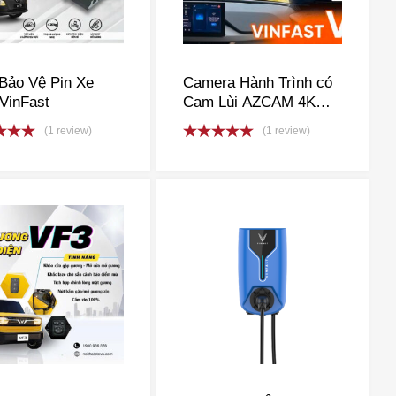
Bảo Vệ Pin Xe
Camera Hành Trình có
VinFast
Cam Lùi AZCAM 4K
cho VinFast
(1 review)
(1 review)
d
5.00
Rated
5.00
f 5
out of 5