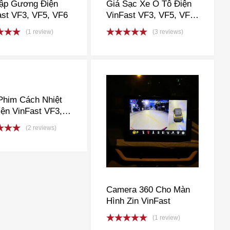
ập Gương Điện
Giá Sạc Xe Ô Tô Điện
ast VF3, VF5, VF6
VinFast VF3, VF5, VF6,
VF7, VF8, VF9, VFe34
(1 review)
(3 reviews)
– Sạc EverEV treo
d
5.00
Rated
5.00
tường cố định
f 5
out of 5
Phim Cách Nhiệt
ện VinFast VF3,
 VF6, VF7, VF8,
(2 reviews)
 VFe34
d
5.00
f 5
Camera 360 Cho Màn
Hình Zin VinFast
(1 review)
Rated
5.00