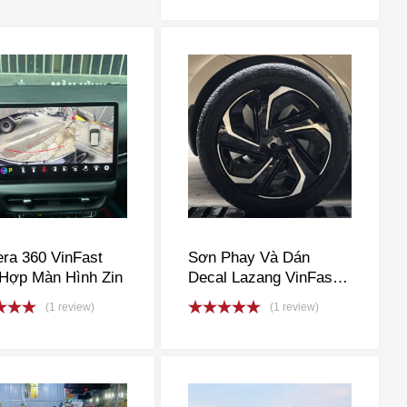
out of 5
ra 360 VinFast
Sơn Phay Và Dán
 Hợp Màn Hình Zin
Decal Lazang VinFast
VF3, VF5, VF6, VF7,
(1 review)
(1 review)
VF8, VF9, VFe34
d
5.00
Rated
5.00
f 5
out of 5