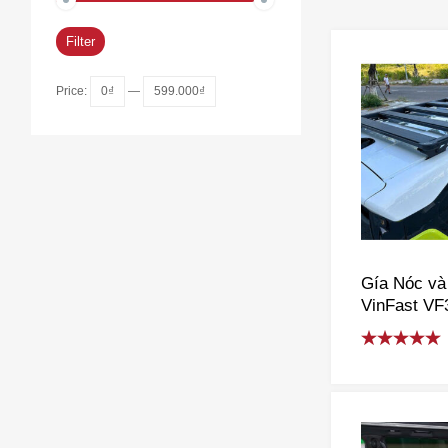
Filter
Price:
0₫
—
599.000₫
Gía Nóc và
VinFast VF
VF7, VF8, 
Rated
5.00
out of 5