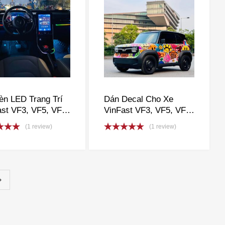
èn LED Trang Trí
Dán Decal Cho Xe
st VF3, VF5, VF6,
VinFast VF3, VF5, VF6,
 VF8, VF9, VFE34
VF7, VF8, VF9, VFe34
(1 review)
(1 review)
d
5.00
Rated
5.00
f 5
out of 5