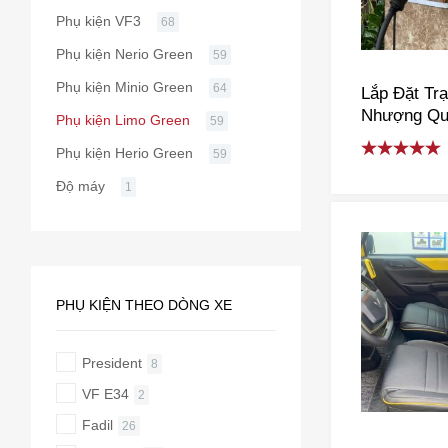
Phụ kiện VF3
68
Phụ kiện Nerio Green
59
Phụ kiện Minio Green
64
Lắp Đặt Tr
Nhượng Qu
Phụ kiện Limo Green
59
V-Green Tạ
Phụ kiện Herio Green
59
Rated
5.00
Độ máy
1
out of 5
PHỤ KIỆN THEO DÒNG XE
President
8
VF E34
2
Fadil
26