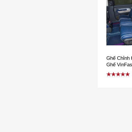
Ghế Chỉnh 
Ghế VinFas
VF6, VF7, 
VFe34
Rated
5.00
out of 5