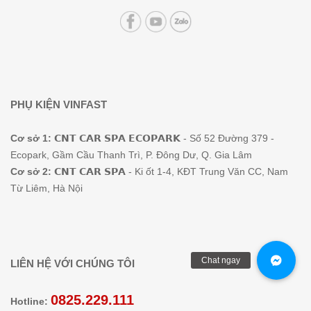
PHỤ KIỆN VINFAST
Cơ sở 1:
𝗖𝗡𝗧 𝗖𝗔𝗥 𝗦𝗣𝗔 𝗘𝗖𝗢𝗣𝗔𝗥𝗞 - Số 52 Đường 379 -
Ecopark, Gầm Cầu Thanh Trì, P. Đông Dư, Q. Gia Lâm
Cơ sở 2:
𝗖𝗡𝗧 𝗖𝗔𝗥 𝗦𝗣𝗔 - Ki ốt 1-4, KĐT Trung Văn CC, Nam
Từ Liêm, Hà Nội
LIÊN HỆ VỚI CHÚNG TÔI
0825.229.111
Hotline: