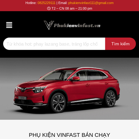
Phụ
Hotline:
0825229111
| Email:
phukienvinfast111@gmail.com
T2 – CN 08 am – 21:00 pm
Kiện
Vinfast
PHỤ KIỆN VINFAST BÁN CHẠY