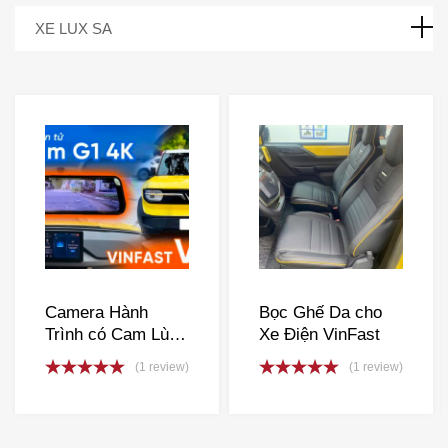
XE LUX SA
Camera Hành
Bọc Ghế Da cho
Trình có Cam Lùi
Xe Điện VinFast
AZCAM 4K cho
(1 review)
(1 review)
VinFast
Rated
5.00
Rated
5.00
out of 5
out of 5