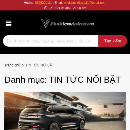
Phụ
Hotline:
0825229111
| Email:
phukienvinfast111@gmail.com
T2 – CN 08 am – 21:00 pm
Kiện
Vinfast
Trang chủ
TIN TỨC NỔI BẬT
Danh
mục:
TIN
TỨC NỔI BẬT