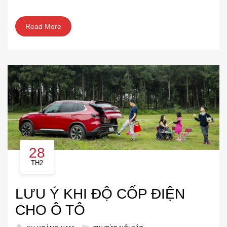
Read More
28
TH2
LƯU Ý KHI ĐỘ CỐP ĐIỆN
CHO Ô TÔ