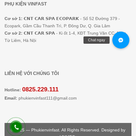
PHỤ KIỆN VINFAST
Cơ sở 1:
𝗖𝗡𝗧 𝗖𝗔𝗥 𝗦𝗣𝗔 𝗘𝗖𝗢𝗣𝗔𝗥𝗞 - Số 52 Đường 379 -
Ecopark, Gầm Cầu Thanh Trì, P. Đông Dư, Q. Gia Lâm
Cơ sở 2:
𝗖𝗡𝗧 𝗖𝗔𝗥 𝗦𝗣𝗔 - Ki ốt 1-4, KĐT Trung Văn CC, Nam
Từ Liêm, Hà Nội
LIÊN HỆ VỚI CHÚNG TÔI
0825.229.111
Hotline:
Email:
phukienvinfast111@gmail.com
© 2025 — Phukienvinfast. All Rights Reserved. Designed by