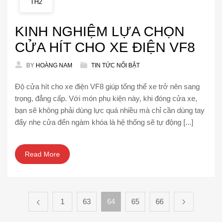
TH2
KINH NGHIỆM LỰA CHỌN
CỬA HÍT CHO XE ĐIỆN VF8
BY
HOÀNG NAM
TIN TỨC NỔI BẬT
Độ cửa hít cho xe điện VF8 giúp tổng thể xe trở nên sang
trọng, đẳng cấp. Với món phụ kiện này, khi đóng cửa xe,
bạn sẽ không phải dùng lực quá nhiều mà chỉ cần dùng tay
đẩy nhẹ cửa đến ngàm khóa là hệ thống sẽ tự động [...]
Read More
1
63
64
65
66