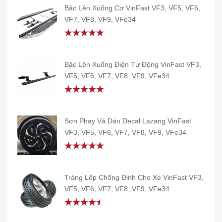
Bậc Lên Xuống Cơ VinFast VF3, VF5, VF6,
VF7, VF8, VF9, VFe34
Rated
5.00
out of 5
Bậc Lên Xuống Điện Tự Động VinFast VF3,
VF5, VF6, VF7, VF8, VF9, VFe34
Rated
5.00
out of 5
Sơn Phay Và Dán Decal Lazang VinFast
VF3, VF5, VF6, VF7, VF8, VF9, VFe34
Rated
5.00
out of 5
Tráng Lốp Chống Đinh Cho Xe VinFast VF3,
VF5, VF6, VF7, VF8, VF9, VFe34
Rated
4.50
out