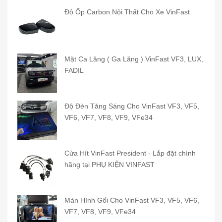
of 5
Độ Ốp Carbon Nội Thất Cho Xe VinFast
Mặt Ca Lăng ( Ga Lăng ) VinFast VF3, LUX,
FADIL
Độ Đèn Tăng Sáng Cho VinFast VF3, VF5,
VF6, VF7, VF8, VF9, VFe34
Cửa Hít VinFast President - Lắp đặt chính
hãng tại PHỤ KIỆN VINFAST
Màn Hình Gối Cho VinFast VF3, VF5, VF6,
VF7, VF8, VF9, VFe34