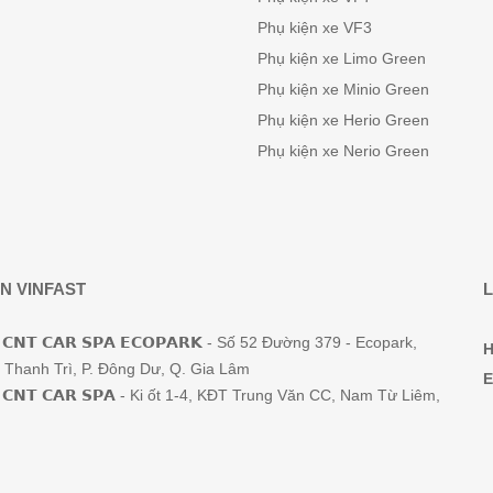
Phụ kiện xe VF3
Phụ kiện xe Limo Green
Phụ kiện xe Minio Green
Phụ kiện xe Herio Green
Phụ kiện xe Nerio Green
N VINFAST
L
𝗖𝗡𝗧 𝗖𝗔𝗥 𝗦𝗣𝗔 𝗘𝗖𝗢𝗣𝗔𝗥𝗞 - Số 52 Đường 379 - Ecopark,
H
Thanh Trì, P. Đông Dư, Q. Gia Lâm
E
𝗖𝗡𝗧 𝗖𝗔𝗥 𝗦𝗣𝗔 - Ki ốt 1-4, KĐT Trung Văn CC, Nam Từ Liêm,