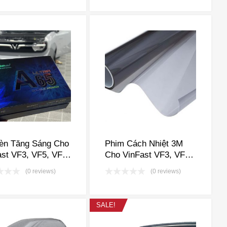
èn Tăng Sáng Cho
Phim Cách Nhiệt 3M
st VF3, VF5, VF6,
Cho VinFast VF3, VF5,
 VF8, VF9, VFe34
VF6, VF7, VF8, VF9,
(0 reviews)
(0 reviews)
VFe34
SALE!