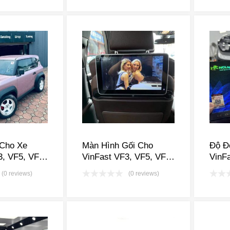
 Cho Xe
Màn Hình Gối Cho
Độ Đ
3, VF5, VF6,
VinFast VF3, VF5, VF6,
VinFa
VF9, VFe34
VF7, VF8, VF9, VFe34
VF7,
(0 reviews)
(0 reviews)