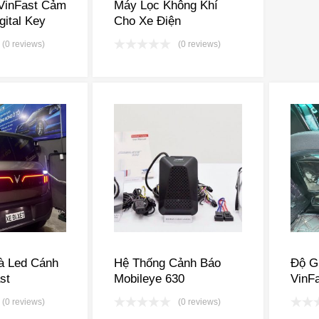
VinFast Cảm
Máy Lọc Không Khí
gital Key
Cho Xe Điện
(0 reviews)
(0 reviews)
à Led Cánh
Hệ Thống Cảnh Báo
Độ G
st
Mobileye 630
VinF
(0 reviews)
(0 reviews)