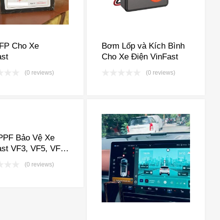
LFP Cho Xe
Bơm Lốp và Kích Bình
ast
Cho Xe Điện VinFast
(0 reviews)
(0 reviews)
PPF Bảo Vệ Xe
st VF3, VF5, VF6,
 VF8, VF9, VFe34
(0 reviews)