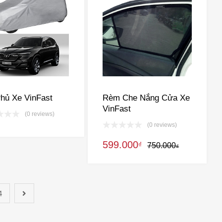
Phủ Xe VinFast
Rèm Che Nắng Cửa Xe
VinFast
(0 reviews)
(0 reviews)
599.000
₫
750.000
₫
4