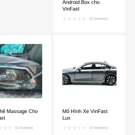
Android Box cho
VinFast
(0 reviews)
hế Massage Cho
Mô Hình Xe VinFast
ast
Lux
(0 reviews)
(0 reviews)