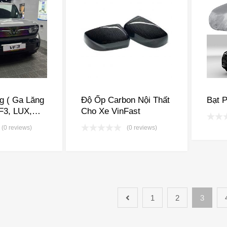
g ( Ga Lăng
Độ Ốp Carbon Nội Thất
Bạt 
F3, LUX,
Cho Xe VinFast
(0 reviews)
(0 reviews)
1
2
3