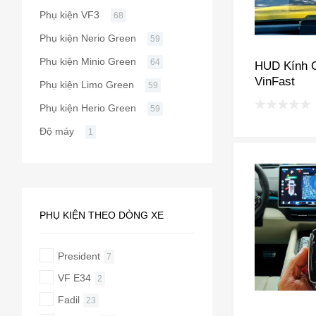
Phụ kiện VF3
68
Phụ kiện Nerio Green
59
Phụ kiện Minio Green
64
HUD Kính C
VinFast
Phụ kiện Limo Green
59
Phụ kiện Herio Green
59
Độ máy
1
PHỤ KIỆN THEO DÒNG XE
President
7
VF E34
2
Fadil
23