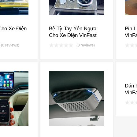
ho Xe Điện
Bệ Tỳ Tay Yên Ngựa
Pin 
Cho Xe Điện VinFast
VinF
(0 reviews)
(0 reviews)
Dán 
VinFa
VF7,