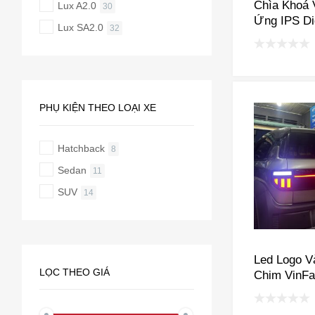
Chìa Khoá 
Lux A2.0
30
Ứng IPS Di
Lux SA2.0
32
PHỤ KIỆN THEO LOẠI XE
Hatchback
8
Sedan
11
SUV
14
Led Logo V
LỌC THEO GIÁ
Chim VinFa