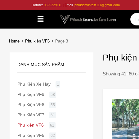
Phụ
Hotline:
0825229111
| Email:
phukienvinfast111@gmail.com
Kiện
Vinfast
Home
Phụ kiện VF6
Page 3
Phụ kiện
DANH MỤC SẢN PHẨM
Showing 41–60 of 
Phụ Kiện Xe Hay
1
Phụ Kiện VF9
58
Phụ Kiện VF8
55
Phụ Kiện VF7
61
Phụ kiện VF6
61
Phụ Kiện VF5
62