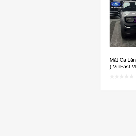
Mặt Ca Lăn
) VinFast V
FADIL