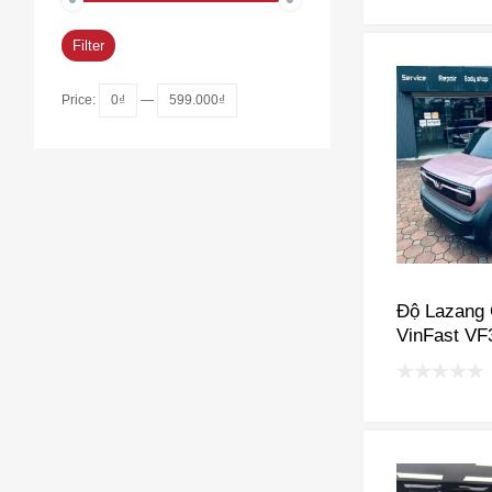
Filter
Price:
0₫
—
599.000₫
Độ Lazang
VinFast VF
VF7, VF8, 