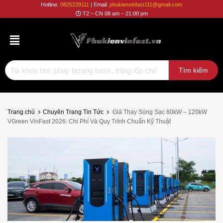
Phụ
Hotline:
0825229111
| Email:
phukienvinfast111@gmail.com
T2 – CN 08 am – 21:00 pm
Kiện
Vinfast
Trang chủ
Chuyên Trang Tin Tức
Giá Thay Súng Sạc 60kW – 120kW
VGreen VinFast 2026: Chi Phí Và Quy Trình Chuẩn Kỹ Thuật