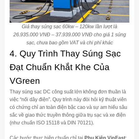
Giá thay súng sạc 60kw – 120kw lần lượt là
26.935.000 VNĐ – 37.939.000 VNĐ cho giá 1 súng
sạc, chưa bao gồm VAT và chi phí khác
4. Quy Trình Thay Súng Sạc
Đạt Chuẩn Khắt Khe Của
VGreen
Thay súng sạc DC công suất lớn không đơn thuần là
việc “nối dây điện”. Quy trình này đòi hỏi kỹ thuật viên
có chứng chỉ an toàn điện bậc cao và sự am hiểu sâu
sắc về giao thức truyền thông giữa trụ sạc và xe điện
(như chuẩn ISO 15118 và DIN 70121).
Các bước thực hiện chuẩn chỉ tại
Phụ Kiện VinFast
: