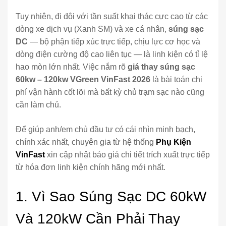
Tuy nhiên, đi đôi với tần suất khai thác cực cao từ các
dòng xe dịch vụ (Xanh SM) và xe cá nhân,
súng sạc
DC
— bộ phận tiếp xúc trực tiếp, chịu lực cơ học và
dòng điện cường độ cao liên tục — là linh kiện có tỉ lệ
hao mòn lớn nhất. Việc nắm rõ
giá thay súng sạc
60kw – 120kw VGreen VinFast
2026
là bài toán chi
phí vận hành cốt lõi mà bất kỳ chủ trạm sạc nào cũng
cần làm chủ.
Để giúp anh/em chủ đầu tư có cái nhìn minh bạch,
chính xác nhất, chuyên gia từ hệ thống
Phụ Kiện
VinFast
xin cập nhật báo giá chi tiết trích xuất trực tiếp
từ hóa đơn linh kiện chính hãng mới nhất.
1. Vì Sao Súng Sạc DC 60kW
Và 120kW Cần Phải Thay