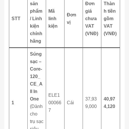
sản
Đơn
Thàn
phẩm
Mã
giá
h tiền
Đơn
STT
/ Linh
linh
chưa
gồm
vị
kiện
kiện
VAT
VAT
chính
(VNĐ)
(VNĐ)
hãng
Súng
sạc –
Core-
120_
CE_A
ll In
ELE1
One
37,93
40,97
1
00066
Cái
(Dành
9,000
4,120
7
cho
trụ sạc
siêu