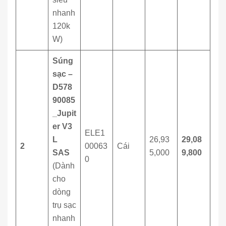
nhanh
120k
W)
Súng
sạc –
D578
90085
_Jupit
er V3
ELE1
L
26,93
29,08
2
00063
Cái
SAS
5,000
9,800
0
(Dành
cho
dòng
trụ sạc
nhanh