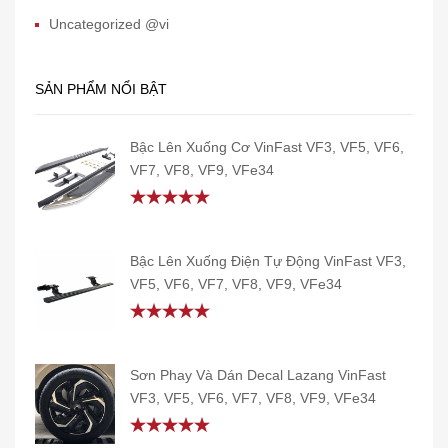
Uncategorized @vi
SẢN PHẨM NỔI BẬT
Bậc Lên Xuống Cơ VinFast VF3, VF5, VF6,
VF7, VF8, VF9, VFe34
Rated
5.00
out of 5
Bậc Lên Xuống Điện Tự Động VinFast VF3,
VF5, VF6, VF7, VF8, VF9, VFe34
Rated
5.00
out of 5
Sơn Phay Và Dán Decal Lazang VinFast
VF3, VF5, VF6, VF7, VF8, VF9, VFe34
Rated
5.00