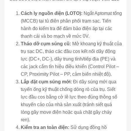
Cách ly nguồn điện (LOTO):
Ngắt Aptomat tổng
(MCCB) tại tủ điện phân phối trạm sạc. Tiến
hành đo kiểm tra để đảm bảo điện áp tại các
thanh cái và bo mạch về mức 0V.
Tháo dỡ cụm súng cũ:
Mở khoang kỹ thuật của
trụ sạc DC, tháo các đầu cos kết nối dây động
lực (DC+, DC-), dây trung tính/tiếp địa (PE) và
các jack cắm tín hiệu điều khiển (Control Pilot –
CP, Proximity Pilot – PP, cảm biến nhiệt độ).
Lắp đặt cụm súng mới:
Đi dây súng mới qua
tuyến ống kỹ thuật chống dòng rò của trụ. Siết
lực đầu cos bằng cờ lê lực theo đúng thông số
khuyến cáo của nhà sản xuất (tránh siết quá
lỏng gây move điện hoặc quá chặt gây cháy
ren).
Kiểm tra an toàn điện:
Sử dụng đồng hồ