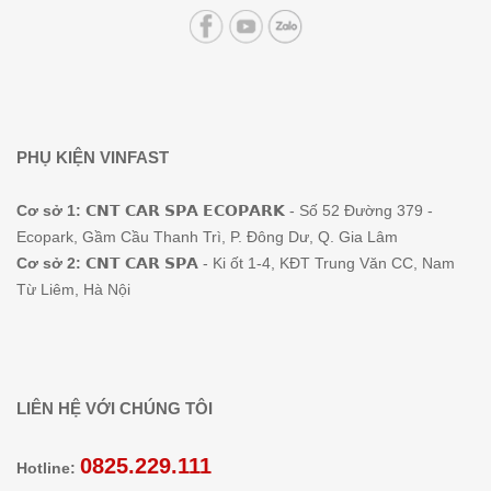
PHỤ KIỆN VINFAST
Cơ sở 1:
𝗖𝗡𝗧 𝗖𝗔𝗥 𝗦𝗣𝗔 𝗘𝗖𝗢𝗣𝗔𝗥𝗞 - Số 52 Đường 379 -
Ecopark, Gầm Cầu Thanh Trì, P. Đông Dư, Q. Gia Lâm
Cơ sở 2:
𝗖𝗡𝗧 𝗖𝗔𝗥 𝗦𝗣𝗔 - Ki ốt 1-4, KĐT Trung Văn CC, Nam
Từ Liêm, Hà Nội
LIÊN HỆ VỚI CHÚNG TÔI
0825.229.111
Hotline: