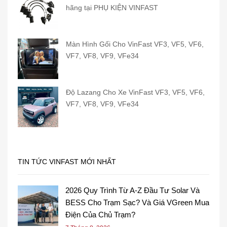
hãng tại PHỤ KIỆN VINFAST
Màn Hình Gối Cho VinFast VF3, VF5, VF6,
VF7, VF8, VF9, VFe34
Độ Lazang Cho Xe VinFast VF3, VF5, VF6,
VF7, VF8, VF9, VFe34
TIN TỨC VINFAST MỚI NHẤT
2026 Quy Trình Từ A-Z Đầu Tư Solar Và
BESS Cho Trạm Sạc? Và Giá VGreen Mua
Điện Của Chủ Trạm?