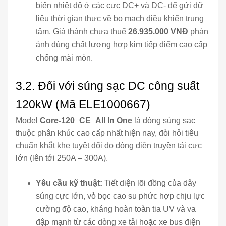
biến nhiệt độ ở các cực DC+ và DC- để gửi dữ
liệu thời gian thực về bo mạch điều khiển trung
tâm. Giá thành chưa thuế
26.935.000 VNĐ
phản
ánh đúng chất lượng hợp kim tiếp điểm cao cấp
chống mài mòn.
3.2. Đối với súng sạc DC công suất
120kW (Mã ELE1000667)
Model
Core-120_CE_All In One
là dòng súng sạc
thuộc phân khúc cao cấp nhất hiện nay, đòi hỏi tiêu
chuẩn khắt khe tuyệt đối do dòng điện truyền tải cực
lớn (lên tới 250A – 300A).
Yêu cầu kỹ thuật:
Tiết diện lõi đồng của dây
súng cực lớn, vỏ bọc cao su phức hợp chịu lực
cường độ cao, kháng hoàn toàn tia UV và va
đập mạnh từ các dòng xe tải hoặc xe bus điện