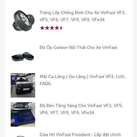
out of 5
Tráng Lốp Chống Đinh Cho Xe VinFast VF3,
VF5, VF6, VF7, VF8, VF9, VFe34
Rated
4.50
out
of 5
Độ Ốp Carbon Nội Thất Cho Xe VinFast
Mặt Ca Lăng ( Ga Lăng ) VinFast VF3, LUX,
FADIL
Độ Đèn Tăng Sáng Cho VinFast VF3, VF5,
VF6, VF7, VF8, VF9, VFe34
Cửa Hít VinFast President - Lắp đặt chính