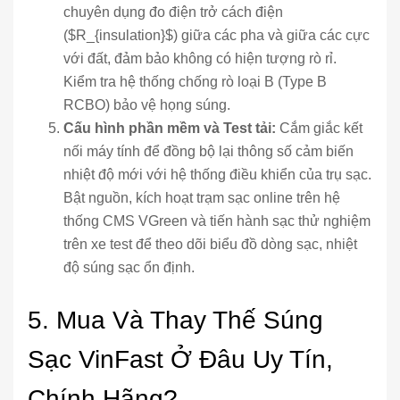
chuyên dụng đo điện trở cách điện
($R_{insulation}$) giữa các pha và giữa các cực
với đất, đảm bảo không có hiện tượng rò rỉ.
Kiểm tra hệ thống chống rò loại B (Type B
RCBO) bảo vệ họng súng.
Cấu hình phần mềm và Test tải:
Cắm giắc kết
nối máy tính để đồng bộ lại thông số cảm biến
nhiệt độ mới với hệ thống điều khiển của trụ sạc.
Bật nguồn, kích hoạt trạm sạc online trên hệ
thống CMS VGreen và tiến hành sạc thử nghiệm
trên xe test để theo dõi biểu đồ dòng sạc, nhiệt
độ súng sạc ổn định.
5. Mua Và Thay Thế Súng
Sạc VinFast Ở Đâu Uy Tín,
Chính Hãng?