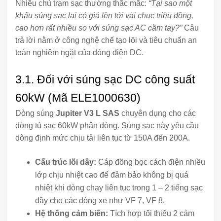
Nhiều chủ trạm sạc thường thắc mắc:
“Tại sao một
khẩu súng sạc lại có giá lên tới vài chục triệu đồng,
cao hơn rất nhiều so với súng sạc AC cầm tay?”
Câu
trả lời nằm ở công nghệ chế tạo lõi và tiêu chuẩn an
toàn nghiêm ngặt của dòng điện DC.
3.1. Đối với súng sạc DC công suất
60kW (Mã ELE1000630)
Dòng súng
Jupiter V3 L SAS
chuyên dụng cho các
dòng tủ sạc 60kW phân dòng. Súng sạc này yêu cầu
dòng định mức chịu tải liên tục từ 150A đến 200A.
Cấu trúc lõi dây:
Cáp đồng bọc cách điện nhiều
lớp chịu nhiệt cao để đảm bảo không bị quá
nhiệt khi dòng chạy liên tục trong 1 – 2 tiếng sạc
đầy cho các dòng xe như VF 7, VF 8.
Hệ thống cảm biến:
Tích hợp tối thiểu 2 cảm