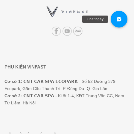
PHỤ KIỆN VINFAST
Cơ sở 1:
𝗖𝗡𝗧 𝗖𝗔𝗥 𝗦𝗣𝗔 𝗘𝗖𝗢𝗣𝗔𝗥𝗞 - Số 52 Đường 379 -
Ecopark, Gầm Cầu Thanh Trì, P. Đông Dư, Q. Gia Lâm
Cơ sở 2:
𝗖𝗡𝗧 𝗖𝗔𝗥 𝗦𝗣𝗔 - Ki ốt 1-4, KĐT Trung Văn CC, Nam
Từ Liêm, Hà Nội