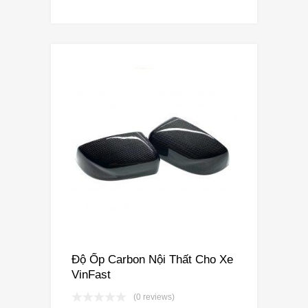
Rated
4.00
out
of 5
Độ Ốp Carbon Nội Thất Cho Xe
VinFast
(0 reviews)