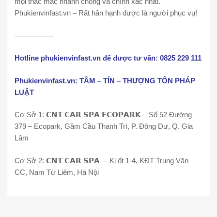
mọi thắc mắc nhanh chóng và chính xác nhất.
Phukienvinfast.vn – Rất hân hạnh được là người phục vụ!
—————-
Hotline phukienvinfast.vn để được tư vấn: 0825 229 111
Phukienvinfast.vn: TÂM – TÍN – THƯỢNG TÔN PHÁP
LUẬT
Cơ Sở 1: 𝗖𝗡𝗧 𝗖𝗔𝗥 𝗦𝗣𝗔 𝗘𝗖𝗢𝗣𝗔𝗥𝗞 – Số 52 Đường
379 – Ecopark, Gầm Cầu Thanh Trì, P. Đông Dư, Q. Gia
Lâm
Cơ Sở 2: 𝗖𝗡𝗧 𝗖𝗔𝗥 𝗦𝗣𝗔 – Ki ốt 1-4, KĐT Trung Văn
CC, Nam Từ Liêm, Hà Nội