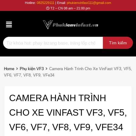
Phụ
Hotline:
0825229111
| Email:
phukienvinfast111@gmail.com
T2 – CN 08 am – 21:00 pm
Kiện
Vinfast
Home
Phụ kiện VF3
Camera Hành Trình Cho Xe VinFast VF3, VF5,
VF6, VF7, VF8, VF9, VFe34
CAMERA HÀNH TRÌNH
CHO XE VINFAST VF3, VF5,
VF6, VF7, VF8, VF9, VFE34