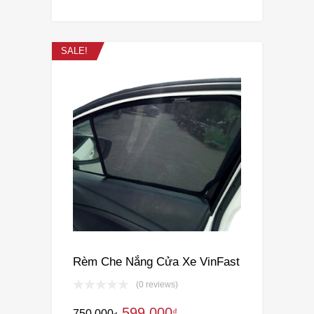
SALE!
Rèm Che Nắng Cửa Xe VinFast
(0 reviews)
599.000
₫
750.000