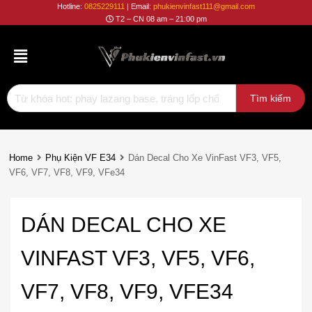
Phụ
Hotline:
0825229111
| Email:
phukienvinfast111@gmail.com
T2 – CN 08 am – 21:00 pm
Kiện
Vinfast
Home
Phụ Kiện VF E34
Dán Decal Cho Xe VinFast VF3, VF5,
VF6, VF7, VF8, VF9, VFe34
DÁN DECAL CHO XE
VINFAST VF3, VF5, VF6,
VF7, VF8, VF9, VFE34