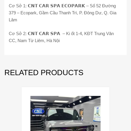
Cơ Sở 1: 𝗖𝗡𝗧 𝗖𝗔𝗥 𝗦𝗣𝗔 𝗘𝗖𝗢𝗣𝗔𝗥𝗞 – Số 52 Đường
379 – Ecopark, Gầm Cầu Thanh Trì, P. Đông Dư, Q. Gia
Lâm
Cơ Sở 2: 𝗖𝗡𝗧 𝗖𝗔𝗥 𝗦𝗣𝗔 – Ki ốt 1-4, KĐT Trung Văn
CC, Nam Từ Liêm, Hà Nội
RELATED PRODUCTS