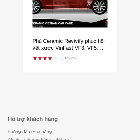
Phủ Ceramic Revivify phục hồi
vết xước VinFast VF3, VF5,
VF6, VF7, VF8, VF9, VFe34
(1 review)
Rated
4.00
out
of 5
Hỗ trợ khách hàng
Hướng dẫn mua hàng
Chính sách bảo hành - đổi trả