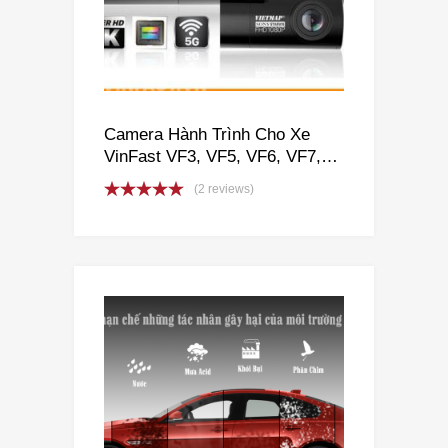
Camera Hành Trình Cho Xe
VinFast VF3, VF5, VF6, VF7,
VF8, VF9, VFe34
(2 reviews)
Rated
5.00
out of 5