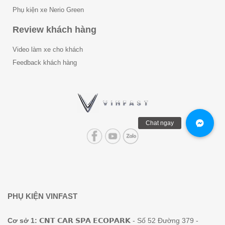
Phụ kiện xe Nerio Green
Review khách hàng
Video làm xe cho khách
Feedback khách hàng
PHỤ KIỆN VINFAST
Cơ sở 1:
𝗖𝗡𝗧 𝗖𝗔𝗥 𝗦𝗣𝗔 𝗘𝗖𝗢𝗣𝗔𝗥𝗞 - Số 52 Đường 379 -