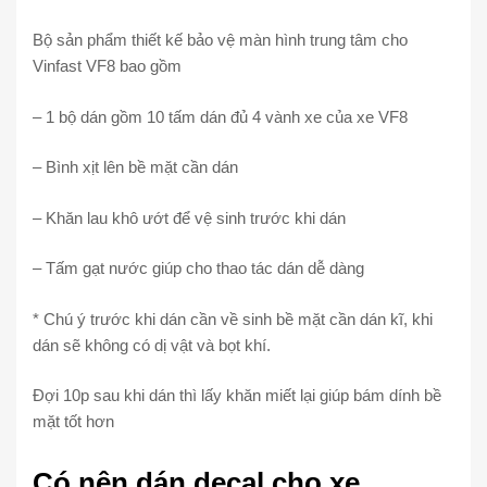
Bộ sản phẩm thiết kế bảo vệ màn hình trung tâm cho
Vinfast VF8 bao gồm
– 1 bộ dán gồm 10 tấm dán đủ 4 vành xe của xe VF8
– Bình xịt lên bề mặt cần dán
– Khăn lau khô ướt để vệ sinh trước khi dán
– Tấm gạt nước giúp cho thao tác dán dễ dàng
* Chú ý trước khi dán cần về sinh bề mặt cần dán kĩ, khi
dán sẽ không có dị vật và bọt khí.
Đợi 10p sau khi dán thì lấy khăn miết lại giúp bám dính bề
mặt tốt hơn
Có nên dán decal cho xe