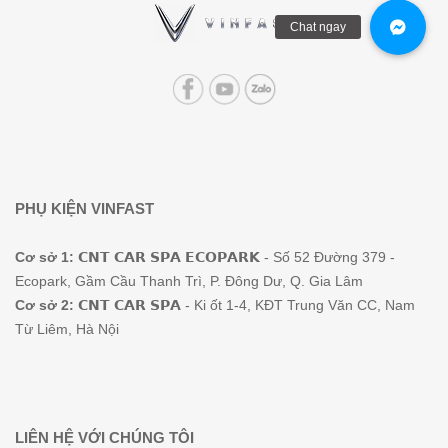
PHỤ KIỆN VINFAST
Cơ sở 1:
𝗖𝗡𝗧 𝗖𝗔𝗥 𝗦𝗣𝗔 𝗘𝗖𝗢𝗣𝗔𝗥𝗞 - Số 52 Đường 379 -
Ecopark, Gầm Cầu Thanh Trì, P. Đông Dư, Q. Gia Lâm
Cơ sở 2:
𝗖𝗡𝗧 𝗖𝗔𝗥 𝗦𝗣𝗔 - Ki ốt 1-4, KĐT Trung Văn CC, Nam
Từ Liêm, Hà Nội
LIÊN HỆ VỚI CHÚNG TÔI