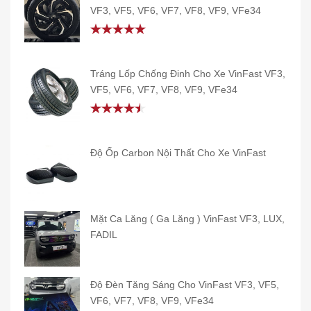
VF3, VF5, VF6, VF7, VF8, VF9, VFe34
Rated
5.00
out of 5
Tráng Lốp Chống Đinh Cho Xe VinFast VF3,
VF5, VF6, VF7, VF8, VF9, VFe34
Rated
4.50
out
of 5
Độ Ốp Carbon Nội Thất Cho Xe VinFast
Mặt Ca Lăng ( Ga Lăng ) VinFast VF3, LUX,
FADIL
Độ Đèn Tăng Sáng Cho VinFast VF3, VF5,
VF6, VF7, VF8, VF9, VFe34