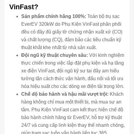
VinFast?
Sản phẩm chính hãng 100%:
Toàn bộ trụ sạc
EverEV 320kW do Phụ Kiện VinFast phân phối
đều có đầy đủ giấy tờ chứng nhận xuất xứ (CO)
và chất lượng (CQ), đảm bảo các tiêu chuẩn kỹ
thuật khắt khe nhất từ nhà sản xuất.
Đội ngũ kỹ thuật chuyên sâu:
Với kinh nghiệm
thực chiến trong việc lắp đặt phụ kiện và hạ tầng
xe điện VinFast, đội ngũ kỹ sư tại đây am hiểu
tường tận cách thức vận hành, đấu nối và tối ưu
hóa hiệu suất cho các dòng xe điện tải trọng lớn.
Chế độ bảo hành và hậu mãi vượt trội:
Khách
hàng không chỉ mua một thiết bị, mà mua sự an
tâm. Phụ Kiện VinFast cam kết thực hiện chế độ
bảo hành chính hãng từ EverEV, hỗ trợ kỹ thuật
24/7 và cung cấp linh kiện thay thế nhanh chóng,
giúp trạm sạc luôn vận hành liên tục 365