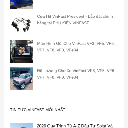
Cửa Hít VinFast President - Lắp đặt chính
hãng tại PHỤ KIỆN VINFAST
Màn Hình Gối Cho VinFast VF3, VF5, VF6,
VF7, VF8, VF9, VFe34
Độ Lazang Cho Xe VinFast VF3, VF5, VF6,
VF7, VF8, VF9, VFe34
TIN TỨC VINFAST MỚI NHẤT
2026 Quy Trình Từ A-Z Đầu Tư Solar Và