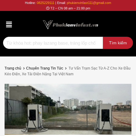
Phụ
Hotline:
0825229111
| Email:
phukienvinfast111@gmail.com
T2 – CN 08 am – 21:00 pm
Kiện
Vinfast
Trang chủ
Chuyên Trang Tin Tức
Tư Vấn Trạm Sạc Từ A-Z Cho Xe Đầu
Kéo Điện, Xe Tải Điện Nặng Tại Việt Nam