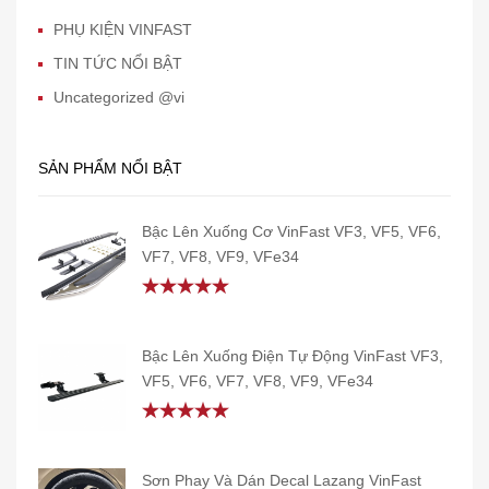
PHỤ KIỆN VINFAST
TIN TỨC NỔI BẬT
Uncategorized @vi
SẢN PHẨM NỔI BẬT
Bậc Lên Xuống Cơ VinFast VF3, VF5, VF6,
VF7, VF8, VF9, VFe34
Rated
5.00
out of 5
Bậc Lên Xuống Điện Tự Động VinFast VF3,
VF5, VF6, VF7, VF8, VF9, VFe34
Rated
5.00
out of 5
Sơn Phay Và Dán Decal Lazang VinFast