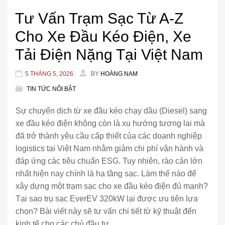
Tư Vấn Trạm Sạc Từ A-Z
Cho Xe Đầu Kéo Điện, Xe
Tải Điện Nặng Tại Việt Nam
5 THÁNG 5, 2026
BY
HOÀNG NAM
TIN TỨC NỔI BẬT
Sự chuyển dịch từ xe đầu kéo chạy dầu (Diesel) sang
xe đầu kéo điện không còn là xu hướng tương lai mà
đã trở thành yêu cầu cấp thiết của các doanh nghiệp
logistics tại Việt Nam nhằm giảm chi phí vận hành và
đáp ứng các tiêu chuẩn ESG. Tuy nhiên, rào cản lớn
nhất hiện nay chính là hạ tầng sạc. Làm thế nào để
xây dựng một trạm sạc cho xe đầu kéo điện đủ mạnh?
Tại sao trụ sạc EverEV 320kW lại được ưu tiên lựa
chọn? Bài viết này sẽ tư vấn chi tiết từ kỹ thuật đến
kinh tế cho các chủ đầu tư.