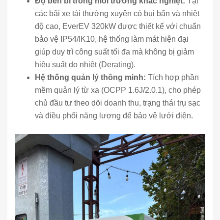
Độ bền bỉ trong môi trường khắc nghiệt:
Tại
các bãi xe tải thường xuyên có bụi bẩn và nhiệt
độ cao, EverEV 320kW được thiết kế với chuẩn
bảo vệ IP54/IK10, hệ thống làm mát hiện đại
giúp duy trì công suất tối đa mà không bị giảm
hiệu suất do nhiệt (Derating).
Hệ thống quản lý thông minh:
Tích hợp phần
mềm quản lý từ xa (OCPP 1.6J/2.0.1), cho phép
chủ đầu tư theo dõi doanh thu, trạng thái trụ sạc
và điều phối năng lượng để bảo vệ lưới điện.