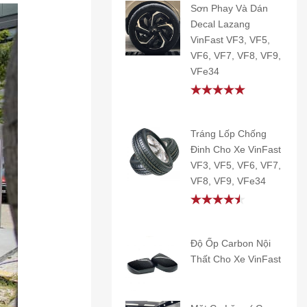
Sơn Phay Và Dán
Decal Lazang
VinFast VF3, VF5,
VF6, VF7, VF8, VF9,
VFe34
Rated
5.00
out of 5
Tráng Lốp Chống
Đinh Cho Xe VinFast
VF3, VF5, VF6, VF7,
VF8, VF9, VFe34
Rated
4.50
out
of 5
Độ Ốp Carbon Nội
Thất Cho Xe VinFast