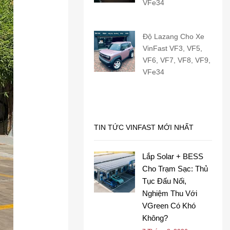
VFe34
Độ Lazang Cho Xe
VinFast VF3, VF5,
VF6, VF7, VF8, VF9,
VFe34
TIN TỨC VINFAST MỚI NHẤT
Lắp Solar + BESS
Cho Trạm Sạc: Thủ
Tục Đấu Nối,
Nghiệm Thu Với
VGreen Có Khó
Không?