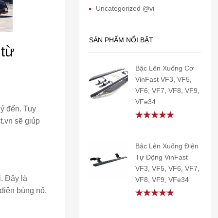
Uncategorized @vi
SẢN PHẨM NỔI BẬT
 từ
Bậc Lên Xuống Cơ
VinFast VF3, VF5,
VF6, VF7, VF8, VF9,
VFe34
 ý đến. Tuy
t.vn sẽ giúp
Rated
5.00
out of 5
Bậc Lên Xuống Điện
Tự Động VinFast
VF3, VF5, VF6, VF7,
. Đây là
VF8, VF9, VFe34
 điện bùng nổ,
Rated
5.00
out of 5