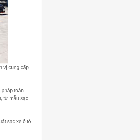
n vị cung cấp
i pháp toàn
u, từ mẫu sạc
ất sạc xe ô tô