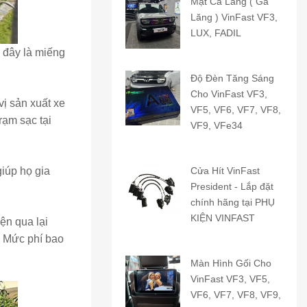
Mặt Ca Lăng ( Ga
Lăng ) VinFast VF3,
LUX, FADIL
, đây là miếng
Độ Đèn Tăng Sáng
Cho VinFast VF3,
vị sản xuất xe
VF5, VF6, VF7, VF8,
rạm sạc tại
VF9, VFe34
iúp họ gia
Cửa Hít VinFast
President - Lắp đặt
chính hãng tại PHỤ
KIỆN VINFAST
iện qua lại
. Mức phí bao
Màn Hình Gối Cho
VinFast VF3, VF5,
VF6, VF7, VF8, VF9,