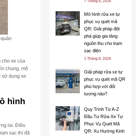
7 Tháng 8, 2026
Mô hình rửa xe tự
phục vụ quét mã
QR: Giải pháp đột
phá giúp gia tăng
, quán
nguồn thu cho trạm
sạc điện
1 Tháng 8, 2026
g cho xe của
hìn chung, mô
Giải pháp rửa xe tự
ời sử dụng xe
phục vụ quét mã QR
phù hợp với đối
tượng nào?
ô hình
Quy Trình Từ A-Z
Đầu Tư Rửa Xe Tự
Phục Vụ Quét Mã
ng lai. Điều
QR: Xu Hướng Kinh
rạm sạc thì đã