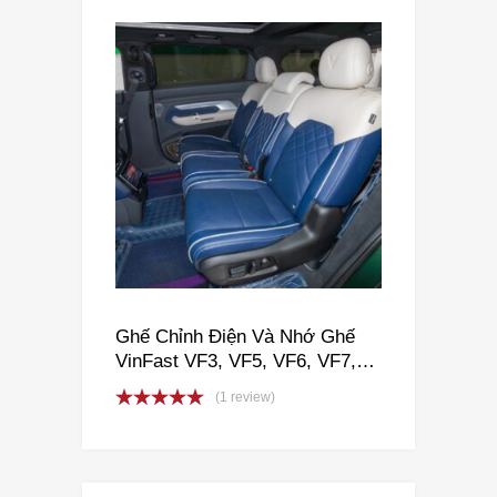
Ghế Chỉnh Điện Và Nhớ Ghế
VinFast VF3, VF5, VF6, VF7,
VF8, VF9, VFe34
(1 review)
Rated
5.00
out of 5