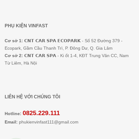
PHỤ KIỆN VINFAST
Cơ sở 1:
𝗖𝗡𝗧 𝗖𝗔𝗥 𝗦𝗣𝗔 𝗘𝗖𝗢𝗣𝗔𝗥𝗞 - Số 52 Đường 379 -
Ecopark, Gầm Cầu Thanh Trì, P. Đông Dư, Q. Gia Lâm
Cơ sở 2:
𝗖𝗡𝗧 𝗖𝗔𝗥 𝗦𝗣𝗔 - Ki ốt 1-4, KĐT Trung Văn CC, Nam
Từ Liêm, Hà Nội
LIÊN HỆ VỚI CHÚNG TÔI
0825.229.111
Hotline:
Email:
phukienvinfast111@gmail.com