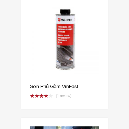
Sơn Phủ Gầm VinFast
(1 review)
Rated
4.00
out
of 5