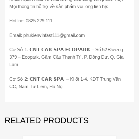
Mọi thông tin hỗ trợ về sản phẩm vui lòng liên hệ:
Hotline: 0825.229.111
Email:
phukienvinfast111@gmail.com
Cơ Sở 1: 𝗖𝗡𝗧 𝗖𝗔𝗥 𝗦𝗣𝗔 𝗘𝗖𝗢𝗣𝗔𝗥𝗞 – Số 52 Đường
379 – Ecopark, Gầm Cầu Thanh Trì, P. Đông Dư, Q. Gia
Lâm
Cơ Sở 2: 𝗖𝗡𝗧 𝗖𝗔𝗥 𝗦𝗣𝗔 – Ki ốt 1-4, KĐT Trung Văn
CC, Nam Từ Liêm, Hà Nội
RELATED PRODUCTS