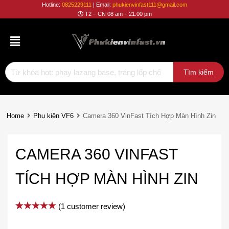
Phụ
Hotline:
0825229111
| Email:
phukienvinfast111@gmail.com
T2 – CN 08 am – 21:00 pm
Kiện
Vinfast
Home
Phụ kiện VF6
Camera 360 VinFast Tích Hợp Màn Hình Zin
CAMERA 360 VINFAST
TÍCH HỢP MÀN HÌNH ZIN
(
1
customer review)
Rated
1
5.00
out of 5