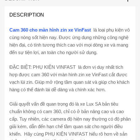
DESCRIPTION
Cam 360 cho màn hình zin xe VinFast
là loại phụ kiện vô
cùng nóng sốt hiện nay. Được ứng dụng những công nghệ
hiện đại, có tính tương thích cao với mọi dòng xe và mang
đến sự tiện lợi, an toàn cho người sử dụng.
ĐẶC BIỆT: PHỤ KIỆN VINFAST là đơn vị duy nhất tích
hợp được cam 360 với màn hình zin xe VinFast cắt được
vạch lùi zin. Giúp mở rộng tầm quan sát và giúp cho khách
hàng có thể đánh lái dễ dàng và chính xác hơn.
Giải quyết vấn đề quan trọng đó là xe Lux SA bản tiêu
chuẩn không có cam 360, chỉ có ở bản nâng cao và cao
cấp. Tuy nhiên, các camera độ hiện nay thường có độ phân
giải kém, dẫn đến hạn chế tầm quan sát cho người điều
khiển. Hãy cùng PHỤ KIỆN VINFAST hiểu rõ hơn về sản