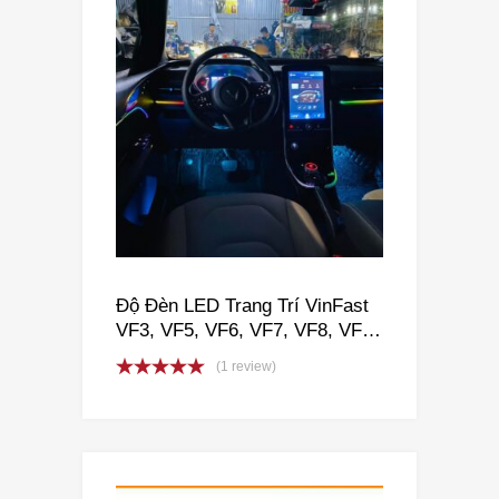
Độ Đèn LED Trang Trí VinFast
VF3, VF5, VF6, VF7, VF8, VF9,
VFE34
(1 review)
Rated
5.00
out of 5