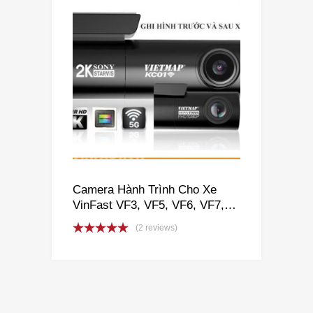
Camera Hành Trình Cho Xe
VinFast VF3, VF5, VF6, VF7,
VF8, VF9, VFe34
(2 reviews)
Rated
5.00
out of 5